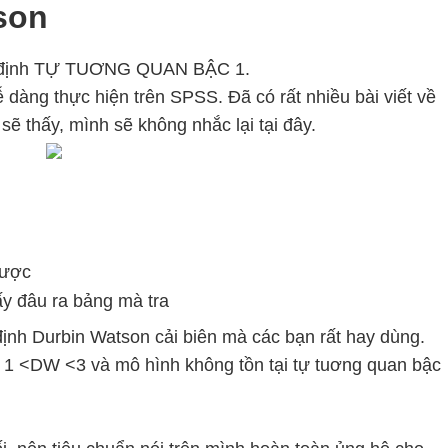
son
ểm định TỰ TUƠNG QUAN BẬC 1.
ễ dàng thực hiện trên SPSS. Đã có rất nhiều bài viết về
sẽ thấy, mình sẽ không nhắc lại tại đây.
được
ấy đâu ra bảng mà tra
ịnh Durbin Watson cải biên mà các bạn rất hay dùng.
 1 <DW <3 và mô hình không tồn tại tự tuơng quan bậc