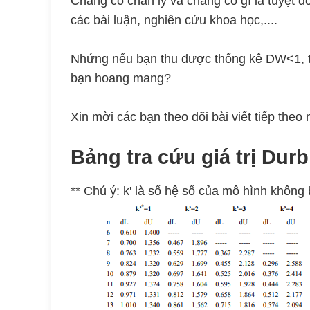
Chẳng có chân lý và chẳng có gì là tuyệt đ
các bài luận, nghiên cứu khoa học,....
Nhứng nếu bạn thu được thống kê DW<1, t
bạn hoang mang?
Xin mời các bạn theo dõi bài viết tiếp theo
Bảng tra cứu giá trị Du
** Chú ý: k' là số hệ số của mô hình khôn