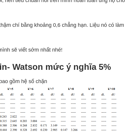
ối, nên tiêu chuẩn nói trên mình hoàn toàn ủng hộ cho
hậm chí bằng khoảng 0,6 chẳng hạn. Liệu nó có làm
 mình sẽ viết sớm nhất nhé!
rbin- Watson mức ý nghĩa 5%
g bao gồm hệ số chặn