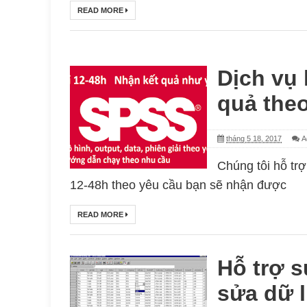
READ MORE
Dịch vụ 
quả the
tháng 5 18, 2017
A
Chúng tôi hỗ trợ
12-48h theo yêu cầu bạn sẽ nhận được
READ MORE
Hỗ trợ s
sửa dữ l