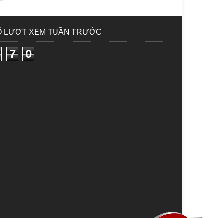
Ố LƯỢT XEM TUẦN TRƯỚC
7
0