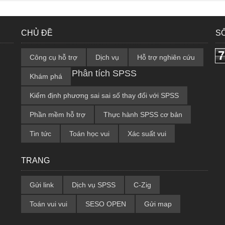
CHỦ ĐỀ
S
7
Công cụ hỗ trợ
Dịch vụ
Hỗ trợ nghiên cứu
Phân tích SPSS
Khám phá
Kiểm định phương sai sai số thay đổi với SPSS
Phần mềm hỗ trợ
Thực hành SPSS cơ bản
Tin tức
Toán học vui
Xác suất vui
TRANG
Gửi link
Dịch vụ SPSS
C-Zig
Toán vui vui
SESO OPEN
Gửi map