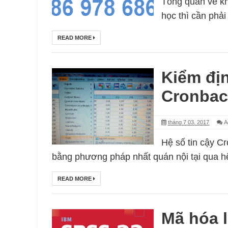
Tổng quan về kh
học thì cần phải 
READ MORE
Kiểm địn
Cronbac
tháng 7 03, 2017
A
Hệ số tin cậy C
bằng phương pháp nhất quán nội tại qua hệ
READ MORE
Mã hóa l