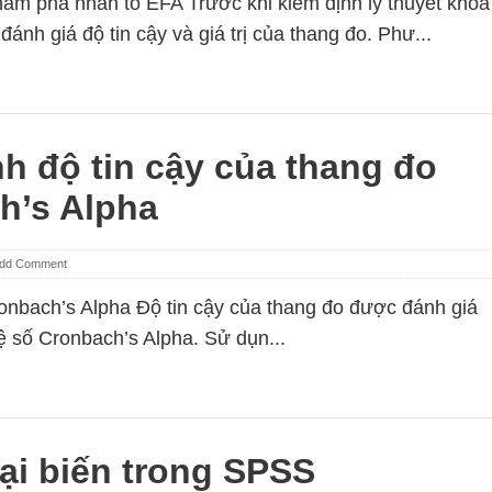
ám phá nhân tố EFA Trước khi kiểm định lý thuyết khoa
đánh giá độ tin cậy và giá trị của thang đo. Phư...
h độ tin cậy của thang đo
h’s Alpha
dd Comment
ronbach’s Alpha Độ tin cậy của thang đo được đánh giá
 số Cronbach’s Alpha. Sử dụn...
ại biến trong SPSS