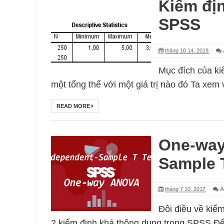
Kiểm địn
SPSS
tháng 10 14, 2019
Mục đích của kiể
một tổng thế với một giá trị nào đó Ta xem v
READ MORE
One-way
Sample 
tháng 7 10, 2017
A
Đôi điều về kiể
2 kiểm định khá thông dụng trong SPSS Để th