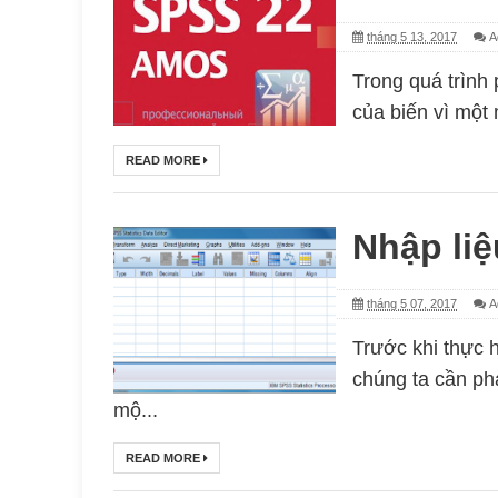
tháng 5 13, 2017
A
Trong quá trình 
của biến vì một 
READ MORE
Nhập li
tháng 5 07, 2017
A
Trước khi thực 
chúng ta cần ph
mộ...
READ MORE