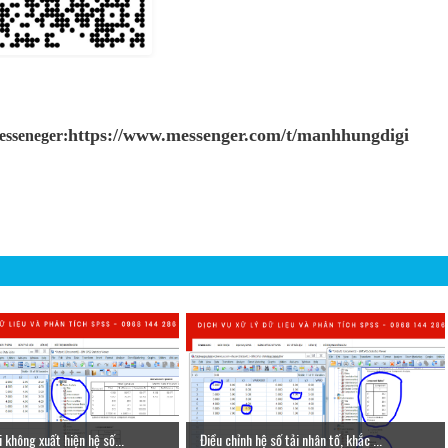
https://www.messenger.com/t/manhhungdigi
esseneger:
 không xuất hiện hệ số...
Điều chỉnh hệ số tải nhân tố, khắc ...