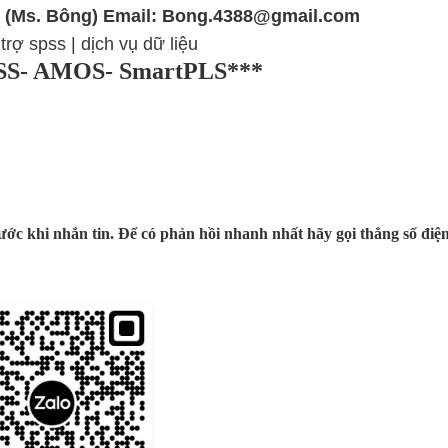
 88 (Ms. Bông) Email: Bong.4388@gmail.com
 trợ spss
|
dịch vụ dữ liệu
PSS- AMOS- SmartPLS***
rước khi nhắn tin. Để có phản hồi nhanh nhất hãy gọi thẳng số điệ