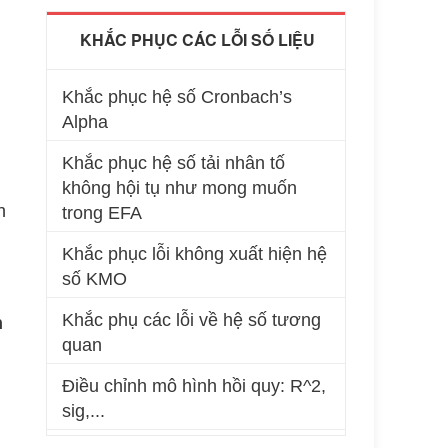
KHẮC PHỤC CÁC LỖI SỐ LIỆU
Khắc phục hệ số Cronbach’s
Alpha
Khắc phục hệ số tải nhân tố
không hội tụ như mong muốn
h
trong EFA
Khắc phục lỗi không xuất hiện hệ
số KMO
Khắc phụ các lỗi về hệ số tương
n
quan
Điều chỉnh mô hình hồi quy: R^2,
sig,...