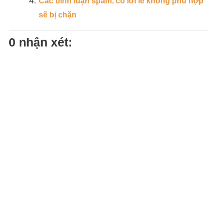
Các bình luận spam, có lời lẽ không phù hợp
sẽ bị chặn
0 nhận xét: