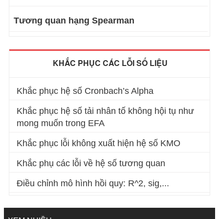
Tương quan hạng Spearman
KHẮC PHỤC CÁC LỖI SỐ LIỆU
Khắc phục hệ số Cronbach’s Alpha
Khắc phục hệ số tải nhân tố không hội tụ như
mong muốn trong EFA
Khắc phục lỗi không xuất hiện hệ số KMO
Khắc phụ các lỗi về hệ số tương quan
Điều chỉnh mô hình hồi quy: R^2, sig,...