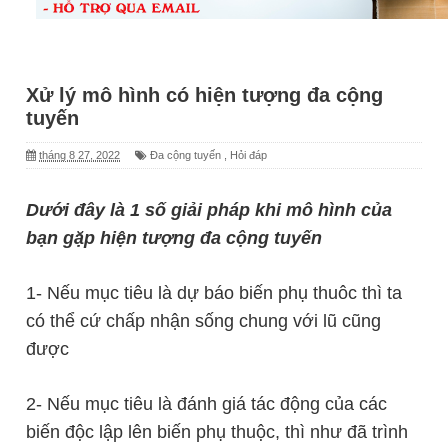
Xử lý mô hình có hiện tượng đa cộng
tuyến
tháng 8 27, 2022
Đa cộng tuyến
,
Hỏi đáp
Dưới đây là 1 số giải pháp khi mô hình của
bạn gặp hiện tượng đa cộng tuyến
1- Nếu mục tiêu là dự báo biến phụ thuôc thì ta
có thể cứ chấp nhận sống chung với lũ cũng
được
2- Nếu mục tiêu là đánh giá tác động của các
biến độc lập lên biến phụ thuộc, thì như đã trình