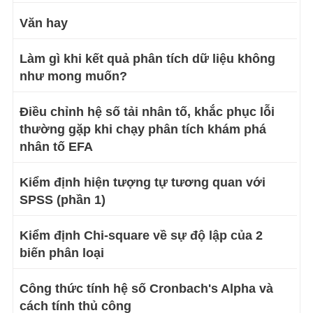
Văn hay
Làm gì khi kết quả phân tích dữ liệu không
như mong muốn?
Điều chỉnh hệ số tải nhân tố, khắc phục lỗi
thường gặp khi chạy phân tích khám phá
nhân tố EFA
Kiểm định hiện tượng tự tương quan với
SPSS (phần 1)
Kiểm định Chi-square về sự độ lập của 2
biến phân loại
Công thức tính hệ số Cronbach's Alpha và
cách tính thủ công