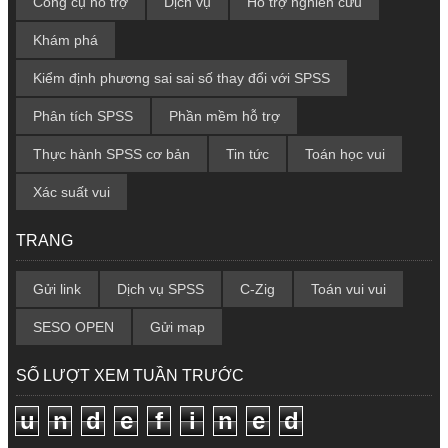
Công cụ hỗ trợ
Dịch vụ
Hỗ trợ nghiên cứu
Khám phá
Kiểm định phương sai sai số thay đổi với SPSS
Phân tích SPSS
Phần mềm hỗ trợ
Thực hành SPSS cơ bản
Tin tức
Toán học vui
Xác suất vui
TRANG
Gửi link
Dịch vụ SPSS
C-Zig
Toán vui vui
SESO OPEN
Gửi map
SỐ LƯỢT XEM TUẦN TRƯỚC
u
n
d
e
f
i
n
e
d