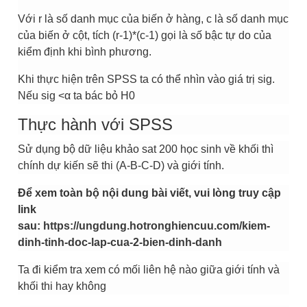
Với r là số danh mục của biến ở hàng, c là số danh mục
của biến ở cột, tích (r-1)*(c-1) gọi là số bậc tự do của
kiểm định khi bình phương.
Khi thực hiện trên SPSS ta có thể nhìn vào giá trị sig.
Nếu sig <α ta bác bỏ H0
Thực hành với SPSS
Sử dụng bộ dữ liệu khảo sat 200 học sinh về khối thì
chính dự kiến sẽ thi (A-B-C-D) và giới tính.
Để xem toàn bộ nội dung bài viết, vui lòng truy cập
link
sau:
https://ungdung.hotronghiencuu.com/kiem-
dinh-tinh-doc-lap-cua-2-bien-dinh-danh
Ta đi kiểm tra xem có mối liên hệ nào giữa giới tính và
khối thi hay không