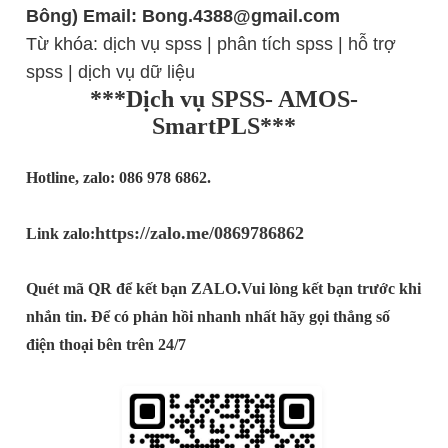
Bông) Email: Bong.4388@gmail.com
Từ khóa:
dịch vụ spss
|
phân tích spss
|
hỗ trợ
spss
|
dịch vụ dữ liệu
***Dịch vụ SPSS- AMOS-
SmartPLS***
Hotline, zalo: 086 978 6862.
https://zalo.me/0869786862
Link zalo:
Quét mã QR để kết bạn ZALO.
Vui lòng kết bạn trước khi
nhắn tin. Để có phản hồi nhanh nhất hãy gọi thẳng số
điện thoại bên trên 24/7